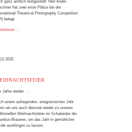
h ganz amtlich festgestellt: Herr André
schner hat zwei erste Plätze bei der
ernational Theatrical Photography Competition
25 belegt
iterlesen …
.12.2025
EIHNACHTSFEIER
le Jahre wieder …
ch einem aufregenden, ereignisreichen Jahr
fen wir uns auch diesmal wieder zu unserer
ditionellen Weihnachtsfeier im Schalander der
ritius-Brauerei, um das Jahr in gemütlicher
nde ausklingen zu lassen.