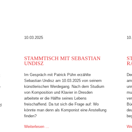
10.03.2025
10
STAMMTISCH MIT SEBASTIAN
S
UNDISZ
R
Im Gespräch mit Patrick Pühn erzählte
Der
t
Sebastian Undisz am 10.03.2025 von seinem
am 
künstlerischen Werdegang. Nach dem Studium
un
r
von Komposition und Klavier in Dresden
mu
arbeitete er die Hälfte seines Lebens
ve
freischaffend. Da tut sich die Frage auf: Wo
Büc
d
könnte man denn als Komponist eine Anstellung
deu
finden?
be
Weiterlesen …
We