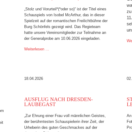
wa
„Stolz und Vorurteil*(*oder so)“ ist der Titel eines
zu
Schauspiels von Isobel McArthur, das in dieser
11
Spielzeit auf der romantischen Freilichtbühne der
se
Burg Schönfels gezeigt wird. Das Regieteam
un
hatte unsere Vereinsmitglieder zur Teilnahme an
der Generalprobe am 10.06.2026 eingeladen.
We
Weiterlesen …
18.04.2026
02
AUSFLUG NACH DRESDEN-
S
LAUBEGAST
L
vom
„Zur Ehrung einer Frau voll männlichen Geistes,
An 
der berühmtesten Schauspielerin ihrer Zeit, der
Fot
it
Urheberin des guten Geschmackes auf der
Pro