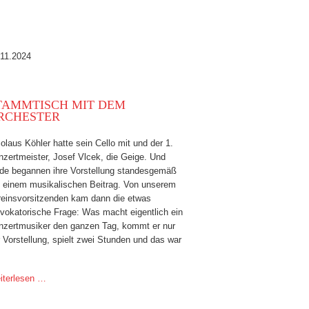
.11.2024
TAMMTISCH MIT DEM
RCHESTER
olaus Köhler hatte sein Cello mit und der 1.
zertmeister, Josef Vlcek, die Geige. Und
ide begannen ihre Vorstellung standesgemäß
t einem musikalischen Beitrag. Von unserem
reinsvorsitzenden kam dann die etwas
ovokatorische Frage: Was macht eigentlich ein
nzertmusiker den ganzen Tag, kommt er nur
 Vorstellung, spielt zwei Stunden und das war
iterlesen …