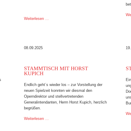
bet
We
Weiterlesen …
08.09.2025
19
STAMMTISCH MIT HORST
S
KUPICH
s
Ei
Endlich geht´s wieder los – zur Vorstellung der
un
neuen Spielzeit konnten wir diesmal den
Do
Operndirektor und stellvertretenden
uns
Generalintendanten, Herrn Horst Kupich, herzlich
Bu
begrüßen.
We
Weiterlesen …