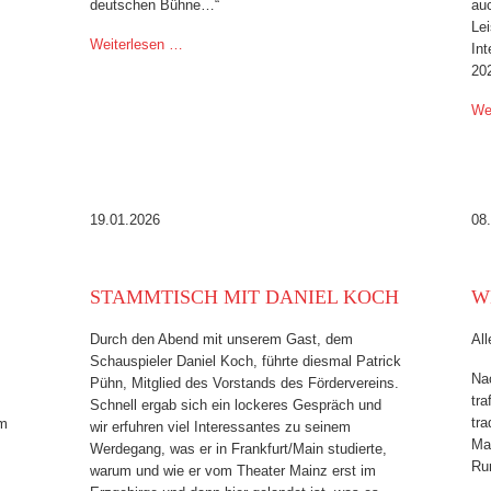
deutschen Bühne…“
auc
Lei
Weiterlesen …
Int
20
We
19.01.2026
08
STAMMTISCH MIT DANIEL KOCH
W
Durch den Abend mit unserem Gast, dem
Al
Schauspieler Daniel Koch, führte diesmal Patrick
Na
Pühn, Mitglied des Vorstands des Fördervereins.
tra
Schnell ergab sich ein lockeres Gespräch und
tra
em
wir erfuhren viel Interessantes zu seinem
Mau
Werdegang, was er in Frankfurt/Main studierte,
Ru
warum und wie er vom Theater Mainz erst im