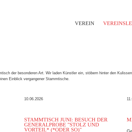
VEREIN
VEREINSL
isch der besonderen Art. Wir laden Künstler ein, stöbern hinter den Kuliss
 einen Einblick vergangener Stammtische.
10.06.2026
11
STAMMTISCH JUNI: BESUCH DER
M
GENERALPROBE "STOLZ UND
VORTEIL* (*ODER SO)"
Ge