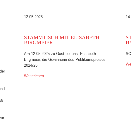
12.05.2025
14
STAMMTISCH MIT ELISABETH
S
BIRGMEIER
B
Am 12.05.2025 zu Gast bei uns: Elisabeth
SO
Birgmeier, die Gewinnerin des Publikumspreises
We
2024/25
der
Weiterlesen …
und
69
tur.