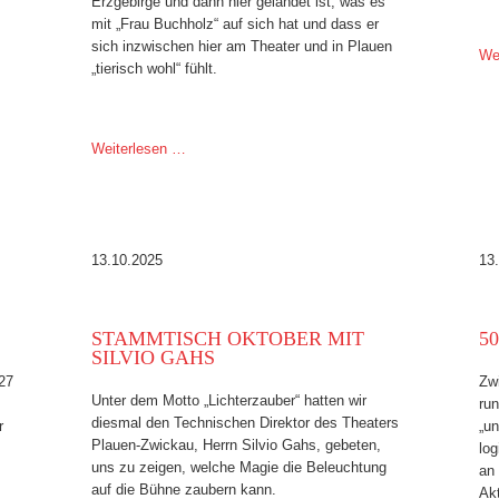
Erzgebirge und dann hier gelandet ist, was es
mit „Frau Buchholz“ auf sich hat und dass er
sich inzwischen hier am Theater und in Plauen
We
„tierisch wohl“ fühlt.
Weiterlesen …
13.10.2025
13
STAMMTISCH OKTOBER MIT
5
SILVIO GAHS
27
Zwi
Unter dem Motto „Lichterzauber“ hatten wir
ru
diesmal den Technischen Direktor des Theaters
r
„u
Plauen-Zwickau, Herrn Silvio Gahs, gebeten,
lo
uns zu zeigen, welche Magie die Beleuchtung
an
auf die Bühne zaubern kann.
Ak