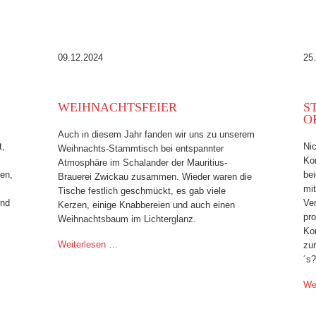
09.12.2024
25
WEIHNACHTSFEIER
S
O
Auch in diesem Jahr fanden wir uns zu unserem
t,
Nic
Weihnachts-Stammtisch bei entspannter
Kon
Atmosphäre im Schalander der Mauritius-
den,
be
Brauerei Zwickau zusammen. Wieder waren die
mi
Tische festlich geschmückt, es gab viele
und
Ve
Kerzen, einige Knabbereien und auch einen
pr
Weihnachtsbaum im Lichterglanz.
Ko
Weiterlesen …
zur
´s?
We